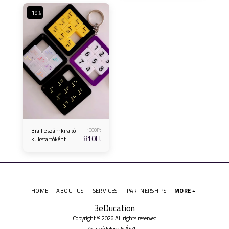
-19%
1000
Ft
Braille számkirakó -
810
Ft
kulcstartóként
HOME
ABOUT US
SERVICES
PARTNERSHIPS
MORE
3eDucation
Copyright © 2026 All rights reserved
Adatvédelem & ÁSZF