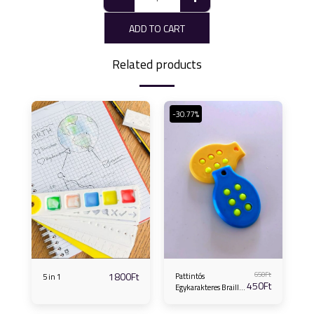
ADD TO CART
Related products
-30.77%
1800
Ft
650
Ft
Pattintós
5 in 1
450
Ft
Egykarakteres Braille
Jelgyakorló