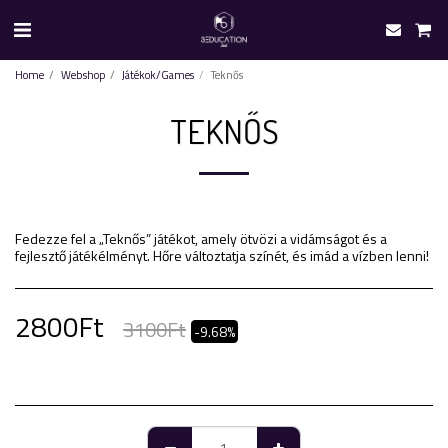
Home
Webshop
Játékok/Games
Teknős
TEKNŐS
Fedezze fel a „Teknős” játékot, amely ötvözi a vidámságot és a
fejlesztő játékélményt. Hőre változtatja színét, és imád a vízben lenni!
2800
Ft
3100
Ft
-9.68%