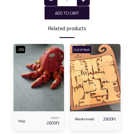
ADD TO CART
Related products
-20%
Out of stock
3500
Ft
2800
Ft
Macska kirakó
Polip
2800
Ft