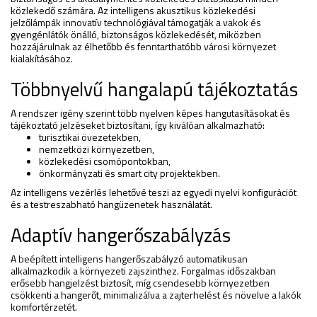
közlekedő számára. Az intelligens akusztikus közlekedési
jelzőlámpák innovatív technológiával támogatják a vakok és
gyengénlátók önálló, biztonságos közlekedését, miközben
hozzájárulnak az élhetőbb és fenntarthatóbb városi környezet
kialakításához.
Többnyelvű hangalapú tájékoztatás
A rendszer igény szerint több nyelven képes hangutasításokat és
tájékoztató jelzéseket biztosítani, így kiválóan alkalmazható:
turisztikai övezetekben,
nemzetközi környezetben,
közlekedési csomópontokban,
önkormányzati és smart city projektekben.
Az intelligens vezérlés lehetővé teszi az egyedi nyelvi konfigurációt
és a testreszabható hangüzenetek használatát.
Adaptív hangerőszabályzás
A beépített intelligens hangerőszabályzó automatikusan
alkalmazkodik a környezeti zajszinthez. Forgalmas időszakban
erősebb hangjelzést biztosít, míg csendesebb környezetben
csökkenti a hangerőt, minimalizálva a zajterhelést és növelve a lakók
komfortérzetét.