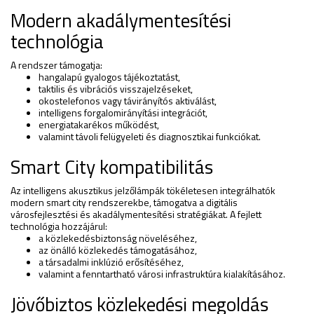
Modern akadálymentesítési
technológia
A rendszer támogatja:
hangalapú gyalogos tájékoztatást,
taktilis és vibrációs visszajelzéseket,
okostelefonos vagy távirányítós aktiválást,
intelligens forgalomirányítási integrációt,
energiatakarékos működést,
valamint távoli felügyeleti és diagnosztikai funkciókat.
Smart City kompatibilitás
Az intelligens akusztikus jelzőlámpák tökéletesen integrálhatók
modern smart city rendszerekbe, támogatva a digitális
városfejlesztési és akadálymentesítési stratégiákat. A fejlett
technológia hozzájárul:
a közlekedésbiztonság növeléséhez,
az önálló közlekedés támogatásához,
a társadalmi inklúzió erősítéséhez,
valamint a fenntartható városi infrastruktúra kialakításához.
Jövőbiztos közlekedési megoldás