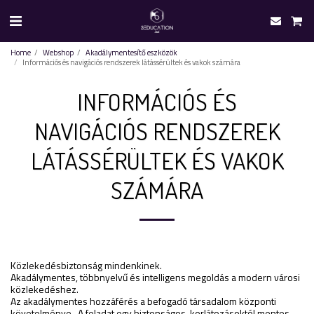
Home
Webshop
Akadálymentesítő eszközök
Információs és navigációs rendszerek látássérültek és vakok számára
INFORMÁCIÓS ÉS
NAVIGÁCIÓS RENDSZEREK
LÁTÁSSÉRÜLTEK ÉS VAKOK
SZÁMÁRA
Közlekedésbiztonság mindenkinek.
Akadálymentes, többnyelvű és intelligens megoldás a modern városi
közlekedéshez.
Az akadálymentes hozzáférés a befogadó társadalom központi
követelménye . A feladat egy biztonságos, korlátozásoktól mentes