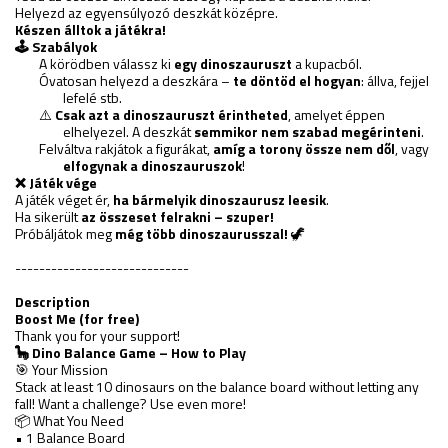
Helyezd az egyensúlyozó deszkát középre.
Készen álltok a játékra!
🕹️
Szabályok
A körödben válassz ki
egy dinoszauruszt
a kupacból.
Óvatosan helyezd a deszkára –
te döntöd el hogyan
: állva, fejjel
lefelé stb.
⚠️
Csak azt a dinoszauruszt érintheted
, amelyet éppen
elhelyezel. A deszkát
semmikor nem szabad megérinteni
.
Felváltva rakjátok a figurákat,
amíg a torony össze nem dől
, vagy
elfogynak a dinoszauruszok
!
❌
Játék vége
A játék véget ér,
ha bármelyik dinoszaurusz leesik
.
Ha sikerült
az összeset felrakni – szuper!
Próbáljátok meg
még több dinoszaurusszal!
🦖
-----------------------------
Description
Boost Me (for free)
Thank you for your support!
🦕
Dino Balance Game – How to Play
🎯 Your Mission
Stack at least 10 dinosaurs on the balance board without letting any
fall! Want a challenge? Use even more!
📦 What You Need
• 1 Balance Board